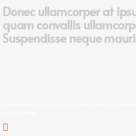
Donec ullamcorper at ips
quam convallis ullamcorpe
Suspendisse neque mauris,
Компания «TrotuAR»
– это производство качественн
технологиям.