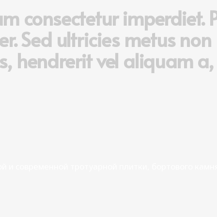
um consectetur imperdiet. 
r. Sed ultricies metus non 
 hendrerit vel aliquam a, 
ой и современной тротуарной плитки, бортового кам