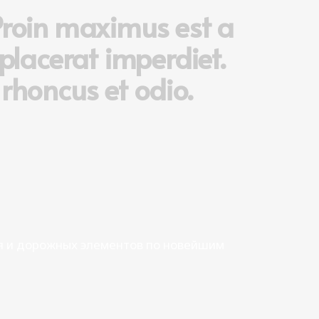
Proin maximus est a
placerat imperdiet.
rhoncus et odio.
ня и дорожных элементов по новейшим